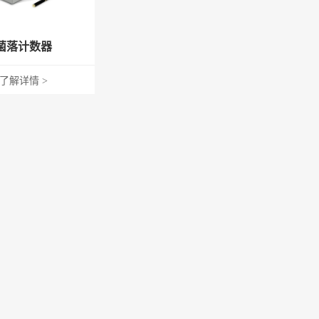
热销产品
计检定恒温槽
氧测定槽
菌落计数器
恒温槽
了解详情 >
er投入式制冷器
温一体循环机
产品说明书