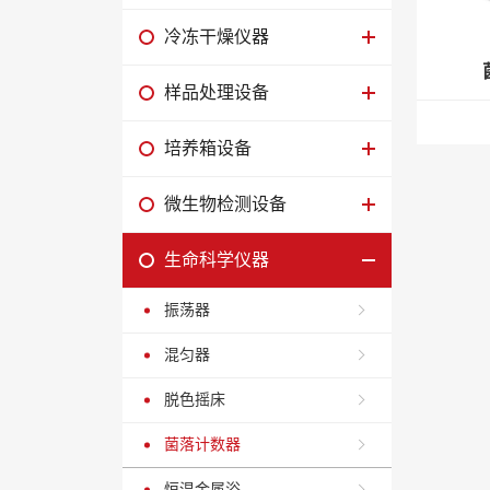
WS粘度
冷冻干燥仪器
RJY溶解
样品处理设备
检定专用
TLCool
培养箱设备
密闭高低
微生物检测设备
生命科学仪器
振荡器
混匀器
脱色摇床
菌落计数器
恒温金属浴