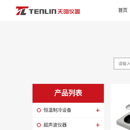
首页
恒温制冷设备
低温恒温
超声波仪器
高低温一
冷冻干燥仪器
低温恒温
样品处理设备
高精度低
培养箱设备
程序控制
微生物检测设备
高温循环
生命科学仪器
恒温水槽/
产品列表
超低温冰箱
透明恒温
样品高温处理设备
单加热高
恒温制冷设备
实验室净化设备
低温恒温
超声波仪器
光催化仪器
旋转粘度