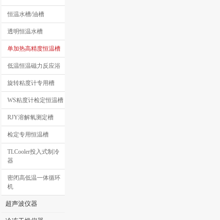
恒温水槽/油槽
透明恒温水槽
单加热高精度恒温槽
低温恒温磁力反应浴
旋转粘度计专用槽
WS粘度计检定恒温槽
RJY溶解氧测定槽
检定专用恒温槽
TLCooler投入式制冷
器
密闭高低温一体循环
机
超声波仪器