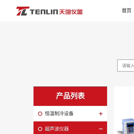
首页
恒温制冷设备
低温恒温
超声波仪器
高低温一
冷冻干燥仪器
低温恒温
样品处理设备
高精度低
培养箱设备
程序控制
微生物检测设备
高温循环
生命科学仪器
恒温水槽/
产品列表
超低温冰箱
透明恒温
样品高温处理设备
单加热高
恒温制冷设备
实验室净化设备
低温恒温
超声波仪器
光催化仪器
旋转粘度