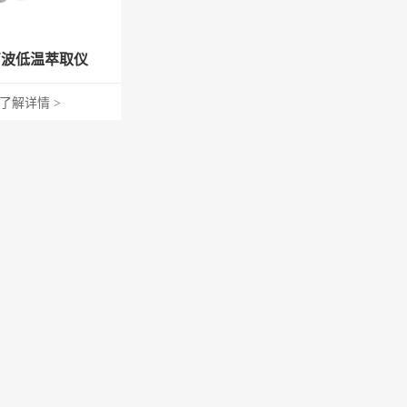
热销产品
计检定恒温槽
氧测定槽
声波低温萃取仪
恒温槽
了解详情 >
er投入式制冷器
温一体循环机
产品说明书